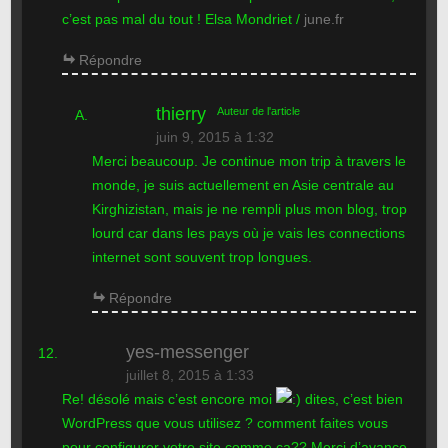
c’est pas mal du tout ! Elsa Mondriet /
june.fr
Répondre
thierry
Auteur de l'article
juin 9, 2015 à 1:32
Merci beaucoup. Je continue mon trip à travers le
monde, je suis actuellement en Asie centrale au
Kirghizistan, mais je ne rempli plus mon blog, trop
lourd car dans les pays où je vais les connections
internet sont souvent trop longues.
Répondre
yes-messenger
juillet 8, 2015 à 1:33
Re! désolé mais c’est encore moi
dites, c’est bien
WordPress que vous utilisez ? comment faites vous
pour configurer votre site comme ça?? Merci d’avance,