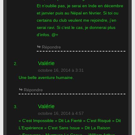
Et n’oublie pas, je serai en Inde en décembre
et janvier puis au Népal en février. Si toi ou
certains du club veulent me rejoindre, j’en
serai ravi. Si c’est le cas, je donnerai plus
d’infos. @+
Répondre
Valérie
octobre 16, 2014 à 3:31
Une belle aventure humaine.
Répondre
Valérie
octobre 16, 2014 à 4:57
« C’est Impossible » Dit La Fierté « C’est Risqué » Dit
L’Expérience « C’est Sans Issue » Dit La Raison
« Essayons » Murmure Le Coeur … William Arthur