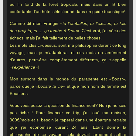
au fin fond de la forêt tropicale, mais dans un lit bien
confortable d’un hôtel sélectionné dans un guide touristique!
Comme dit mon Frangin
«tu t’emballes, tu t’excites, tu fais
des projets, et … ça tombe à l’eau»
. C’est vrai, j’ai vécu des
échecs, mais j’ai fait tellement de belles choses.
Les mots clés ci-dessus, sont ma philosophie durant ce long
voyage, mais je m’adapterai, et ces mots en amèneront
d’autres, peut-être complètement différents, ça s’appelle
«l’expérience»
!
Mon surnom dans le monde du parapente est
«Boost»
,
parce que je
«booste la vie»
et que mon nom de famille est
Boustens.
Vous vous posez la question du financement? Non je ne suis
pas riche ! Pour financer ce trip, j’ai loué ma maison,
900€/mois et si besoin je taperai dans une épargne retraite
que j’ai économisé durant 24 ans. Etant donné la
philosophie de ce voyage, cela devrait largement suffire