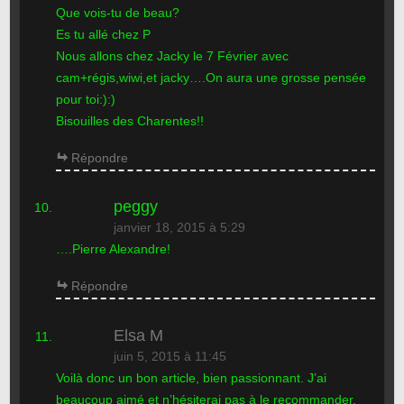
Que vois-tu de beau?
Es tu allé chez P
Nous allons chez Jacky le 7 Février avec
cam+régis,wiwi,et jacky….On aura une grosse pensée
pour toi:):)
Bisouilles des Charentes!!
Répondre
peggy
janvier 18, 2015 à 5:29
….Pierre Alexandre!
Répondre
Elsa M
juin 5, 2015 à 11:45
Voilà donc un bon article, bien passionnant. J’ai
beaucoup aimé et n’hésiterai pas à le recommander,