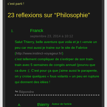
c’est parti !
23 reflexions sur “
Philosophie
”
Franck
septembre 23, 2014 à 10:12
Salut Thierry, belle aventure que voila et je t »envie un
peu car moi aussi je traine sur le site de Fabrice
(
http://www.instinct-voyageur.fr/
)
c’est tellement compliquer de s’extirper de son train-
train avec 5 semaines de congés annuel (pourvu que
ca dure :(. C’est pour ça que j’aime aussi le parapente,
on y croise quelques « fous volants » un peu en rupture
qui donnent des idées !
Répondre
thierry
Auteur de l'article