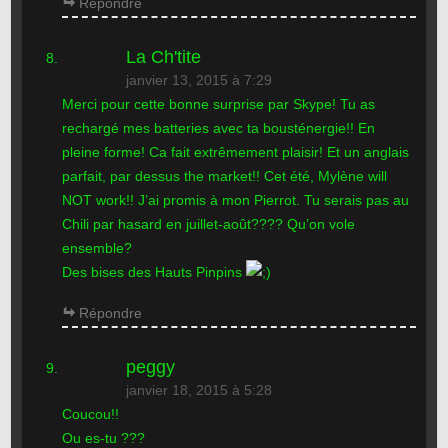
Répondre
La Ch'tite
janvier 13, 2015 à 7:29
Merci pour cette bonne surprise par Skype! Tu as
rechargé mes batteries avec ta bousténergie!! En
pleine forme! Ca fait extrêmement plaisir! Et un anglais
parfait, par dessus the market!! Cet été, Mylène will
NOT work!! J’ai promis à mon Pierrot. Tu serais pas au
Chili par hasard en juillet-août???? Qu’on vole
ensemble?
Des bises des Hauts Pinpins
Répondre
peggy
janvier 18, 2015 à 5:28
Coucou!!
Ou es-tu ???