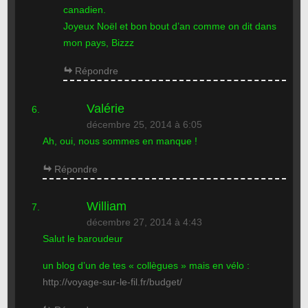
canadien.
Joyeux Noël et bon bout d’an comme on dit dans
mon pays, Bizzz
Répondre
Valérie
décembre 25, 2014 à 6:05
Ah, oui, nous sommes en manque !
Répondre
William
décembre 27, 2014 à 4:43
Salut le baroudeur
un blog d’un de tes « collègues » mais en vélo :
http://voyage-sur-le-fil.fr/budget/