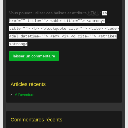
Vous pouvez utiliser ces balises et attributs
HTML
:
<a
href="" title=""> <abbr title=""> <acronym
title=""> <b> <blockquote cite=""> <cite> <code>
<del datetime=""> <em> <i> <q cite=""> <strike>
<strong>
Articles récents
A l’aventure…
Commentaires récents