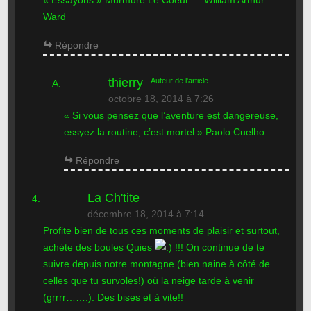
Ward
Répondre
thierry
Auteur de l'article
octobre 18, 2014 à 7:26
« Si vous pensez que l’aventure est dangereuse,
essyez la routine, c’est mortel » Paolo Cuelho
Répondre
La Ch'tite
décembre 18, 2014 à 7:14
Profite bien de tous ces moments de plaisir et surtout,
achète des boules Quies
!!! On continue de te
suivre depuis notre montagne (bien naine à côté de
celles que tu survoles!) où la neige tarde à venir
(grrrr…….). Des bises et à vite!!